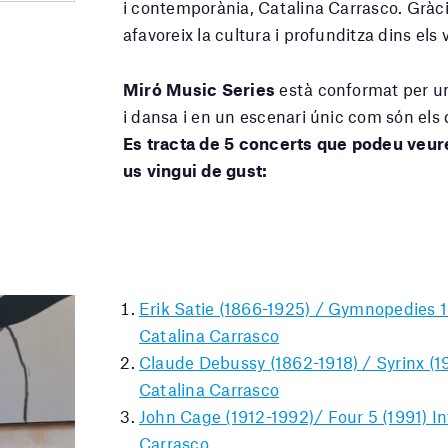
i contemporània, Catalina Carrasco. Gràci
afavoreix la cultura i profunditza dins els
Miró Music Series
està conformat per u
i dansa i en un escenari únic com són els
Es tracta de 5 concerts que podeu veure
us vingui de gust:
Erik Satie (1866-1925) / Gymnopedies 18
Catalina Carrasco
Claude Debussy (1862-1918) / Syrinx (191
Catalina Carrasco
John Cage (1912-1992)/ Four 5 (1991) Int
Carrasco