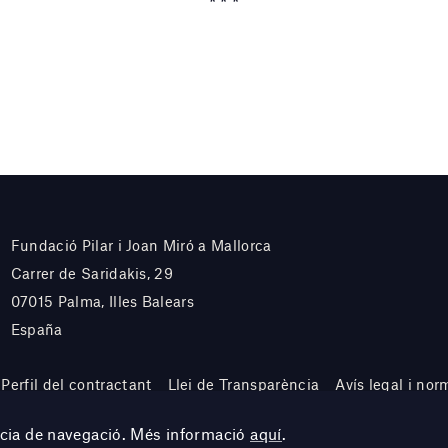
* * *
Fundació Pilar i Joan Miró a Mallorca
Carrer de Saridakis, 29
07015 Palma, Illes Balears
España
Perfil del contractant
Llei de Transparència
Avís legal i nor
ència de navegació. Més informació
aquí
.