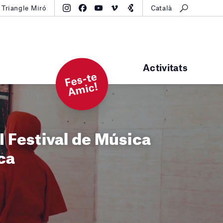
Triangle Miró
Català
Activitats
F
e
s-t
e
A
mi
c!
II Festival de Música
ca