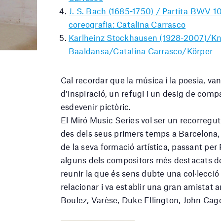
J. S. Bach (1685-1750) / Partita BWV 101
coreografia: Catalina Carrasco
Karlheinz Stockhausen (1928-2007)/Kna
Baaldansa/Catalina Carrasco/Körper
Cal recordar que la música i la poesia, van 
d’inspiració, un refugi i un desig de comp
esdevenir pictòric.
El Miró Music Series vol ser un recorregut 
des dels seus primers temps a Barcelona, 
de la seva formació artística, passant per 
alguns dels compositors més destacats de
reunir la que és sens dubte una col·lecci
relacionar i va establir una gran amistat
Boulez, Varèse, Duke Ellington, John Cag