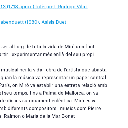
3 (1718 aprox.) Intèrpret: Rodrigo Vila i
benduett (1980). Asisis Duet
ser al llarg de tota la vida de Miró una font
artir i experimentar més enllà del seu propi
musical per la vida i obra de l’artista que abasta
​​quan la música va representar un paper central
París, on Miró va establir una estreta relació amb
l seu temps, fins a Palma de Mallorca, on va
ó de discos summament eclèctica. Miró es va
 amb diferents compositors i músics com Pierre
e, Raimon o Maria de la Mar Bonet.