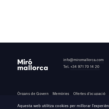
info@miromallorca.com
Tel.
+34 971 70 14 20
Òrgans de Govern
Memòries
Ofertes d’ocupació
Site by DOMO—A
Aquesta web utilitza cookies per millorar l’experi