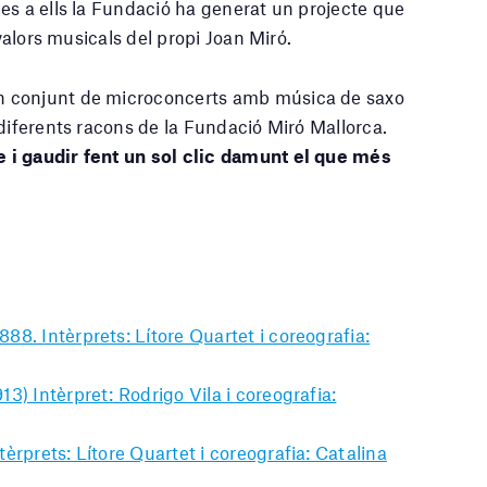
es a ells la Fundació ha generat un projecte que
 valors musicals del propi Joan Miró.
n conjunt de microconcerts amb música de saxo
 diferents racons de la Fundació Miró Mallorca.
 i gaudir fent un sol clic damunt el que més
88. Intèrprets: Lítore Quartet i coreografia:
3) Intèrpret: Rodrigo Vila i coreografia:
èrprets: Lítore Quartet i coreografia: Catalina