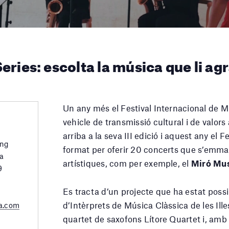
eries: escolta la música que li ag
Un any més el Festival Internacional de
vehicle de transmissió cultural i de valors 
arriba a la seva III edició i aquest any el F
ing
format per oferir 20 concerts que s’emmar
a
artístiques, com per exemple, el
Miró Mus
9
Es tracta d’un projecte que ha estat possi
d’Intèrprets de Música Clàssica de les Ill
a.com
quartet de saxofons Lítore Quartet i, amb l