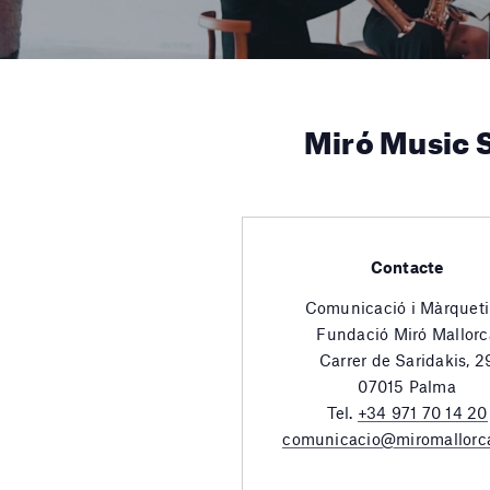
Miró Music S
Contacte
Comunicació i Màrquet
Fundació Miró Mallorc
Carrer de Saridakis, 2
07015 Palma
Tel.
+34 971 70 14 20
comunicacio@miromallorc