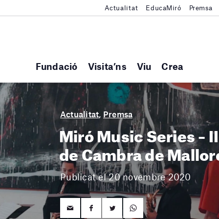
Actualitat
EducaMiró
Premsa
Fundació
Visita’ns
Viu
Crea
Actualitat
,
Premsa
Miró Music Series – I
de Cambra de Mallor
Publicat el 20 novembre 2020