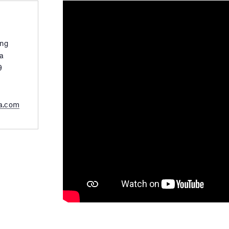
ing
a
9
a.com