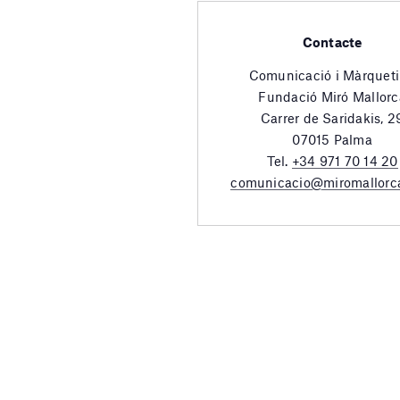
Contacte
Comunicació i Màrquet
Fundació Miró Mallorc
Carrer de Saridakis, 2
07015 Palma
Tel.
+34 971 70 14 20
comunicacio@miromallorc