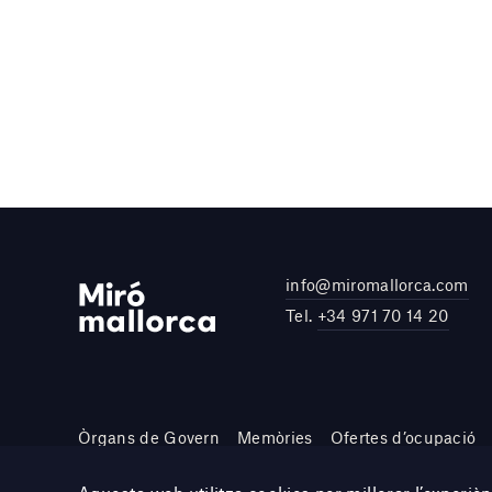
info@miromallorca.com
Tel.
+34 971 70 14 20
Òrgans de Govern
Memòries
Ofertes d’ocupació
Site by DOMO—A