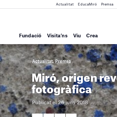
Actualitat
EducaMiró
Premsa
Fundació
Visita’ns
Viu
Crea
Actualitat
,
Premsa
Miró, origen rev
fotogràfica
Publicat el 26 juny 2018