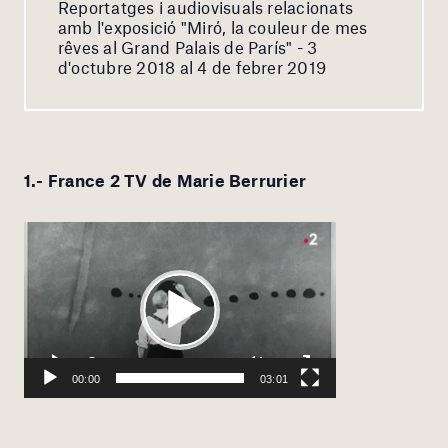
Reportatges i audiovisuals relacionats
amb l'exposició "Miró, la couleur de mes
rêves al Grand Palais de París" - 3
d'octubre 2018 al 4 de febrer 2019
1.- France 2 TV de Marie Berrurier
Reproductor
de
vídeo
Play
Current
03:01
Seek
time
Play
Toggle
Toggle
00:00
03:01
Mute
Fullscreen