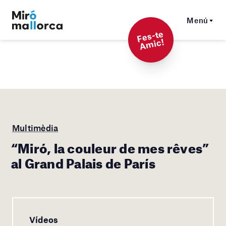
Menú
F
es-t
e
A
mi
c!
Multimèdia
“Miró, la couleur de mes rêves”
al Grand Palais de París
Vídeos