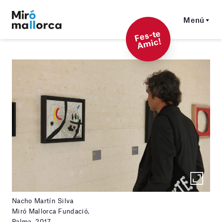
Menú
F
es-t
e
A
mi
c!
Nacho Martín Silva
Miró Mallorca Fundació,
Palma, 2017