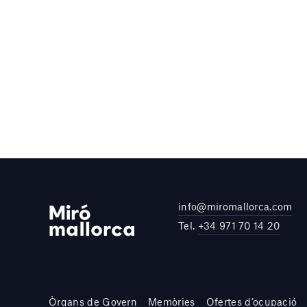
info@miromallorca.com
Tel.
+34 971 70 14 20
Òrgans de Govern
Memòries
Ofertes d’ocupació