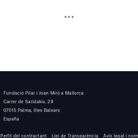
* * *
Fundació Pilar i Joan Miró a Mallorca
Carrer de Saridakis, 29
07015 Palma, Illes Balears
España
Perfil del contractant
Llei de Transparència
Avís legal i nor