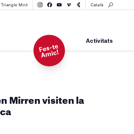
Triangle Miró
Català
Activitats
F
e
s-t
e
A
mi
c!
n Mirren visiten la
rca