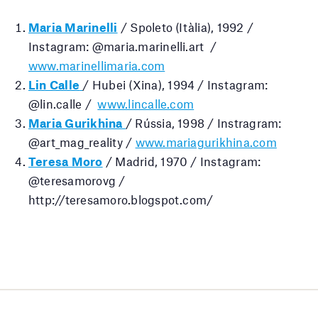
Maria Marinelli
/ Spoleto (Itàlia), 1992 /
Instagram: @maria.marinelli.art /
www.marinellimaria.com
Lin Calle
/ Hubei (Xina), 1994 / Instagram:
@lin.calle /
www.lincalle.com
Maria Gurikhina
/ Rússia, 1998 / Instragram:
@art_mag_reality /
www.mariagurikhina.com
Teresa Moro
/ Madrid, 1970 / Instagram:
@teresamorovg /
http://teresamoro.blogspot.com/