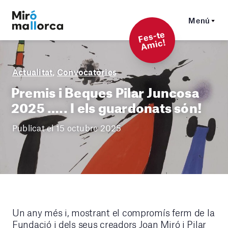
Menú
F
es-t
e
A
mi
c!
Actualitat
,
Convocatòries
Premis i Beques Pilar Juncosa
2025 ….. I els guardonats són!
Publicat el 15 octubre 2025
Un any més i, mostrant el compromís ferm de la
Fundació i dels seus creadors Joan Miró i Pilar