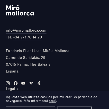
info@miromallorca.com
Tel.
+34 971 70 14 20
Fundació Pilar i Joan Miró a Mallorca
Carrer de Saridakis, 29
07015 Palma, Illes Balears
España
Legal
Aquesta web utilitza cookies per millorar l’experiència de
navegació. Més informació
aquí
.
Site by DOMO—A