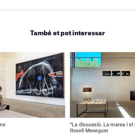
També et pot interessar
ons
“La dissuasió. La marea i el 
Rosell Meseguer