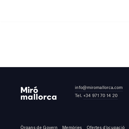
info@miromallorca.com
Tel.
+34 971 70 14 20
Òrgans de Govern
Memòries
Ofertes d’ocupació