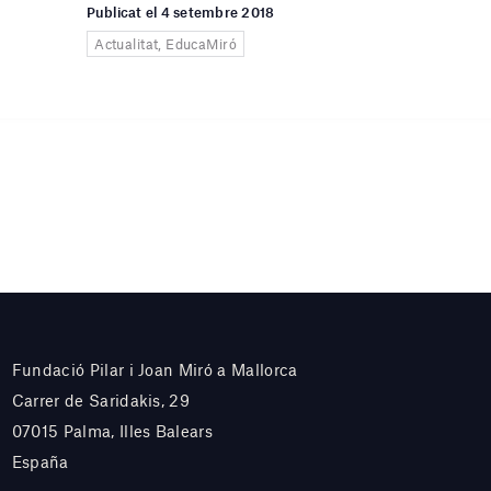
Publicat el 4 setembre 2018
Actualitat, EducaMiró
Fundació Pilar i Joan Miró a Mallorca
Carrer de Saridakis, 29
07015 Palma, Illes Balears
España