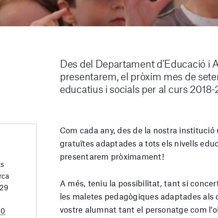
Des del Departament d’Educació i Ac
presentarem, el pròxim mes de sete
educatius i socials per al curs 2018-
Com cada any, des de la nostra institució u
gratuïtes adaptades a tots els nivells edu
presentarem pròximament!
ts
rca
A més, teniu la possibilitat, tant si concer
 29
les maletes pedagògiques adaptades als di
vostre alumnat tant el personatge com l’o
20