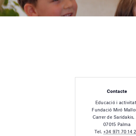
Contacte
Educació i activita
Fundació Miró Mallo
Carrer de Saridakis,
07015 Palma
Tel.
+34 971 70 14 