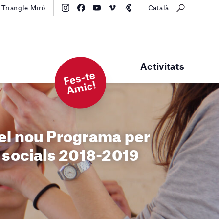
Triangle Miró
Català
Activitats
F
e
s-t
e
A
mi
c!
el nou Programa per
i socials 2018-2019