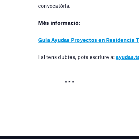
convocatòria.
Més informació:
Guía Ayudas Proyectos en Residencia 
I si tens dubtes, pots escriure a:
ayudas.t
* * *