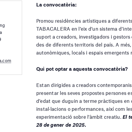
La convocatòria:
Promou residències artístiques a diferent
ing
TABACALERA en l’eix d’un sistema d’intera
a
suport a creadors, investigadors i gestors
9
des de diferents territoris del país. A més
autonòmiques, locals i espais emergents n
a.com
Qui pot optar a aquesta convocatòria?
Estan dirigides a creadors contemporanis 
presentar les seves propostes persones es
d’edat que duguin a terme pràctiques en 
instal·lacions o performances, així com le
experimentació sobre l’àmbit creatiu.
El t
28 de gener de 2025.