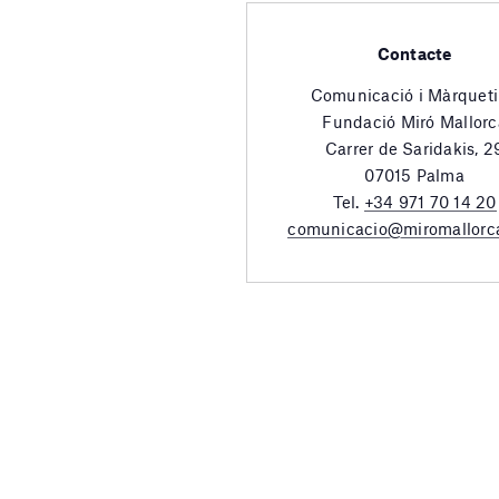
Contacte
Comunicació i Màrquet
Fundació Miró Mallorc
Carrer de Saridakis, 2
07015 Palma
Tel.
+34 971 70 14 20
comunicacio@miromallorc