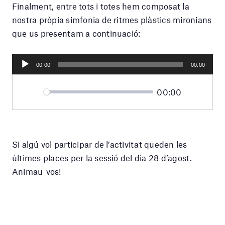
Finalment, entre tots i totes hem composat la
nostra pròpia simfonia de ritmes plàstics mironians
que us presentam a continuació:
Reproductor
00:00
00:00
d'àudio
Current
00:00
Seek
time
Play
Toggle
Mute
Si algú vol participar de l’activitat queden les
últimes places per la sessió del dia 28 d’agost.
Animau-vos!