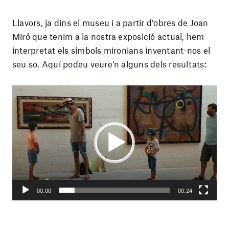
Llavors, ja dins el museu i a partir d’obres de Joan
Miró que tenim a la nostra exposició actual, hem
interpretat els símbols mironians inventant-nos el
seu so. Aquí podeu veure’n alguns dels resultats:
Reproductor
de
vídeo
Play
Current
00:24
Seek
time
Play
Toggle
Toggle
00:00
00:24
Mute
Fullscr