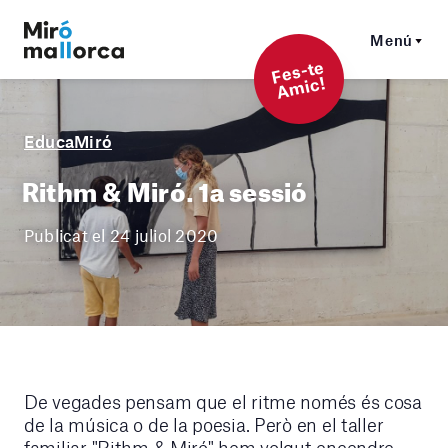
Menú
F
es-t
e
A
mi
c!
EducaMiró
Rithm & Miró. 1a sessió
Publicat el 24 juliol 2020
De vegades pensam que el ritme només és cosa
de la música o de la poesia. Però en el taller
familiar "Rithm & Miró" hem volgut encendre