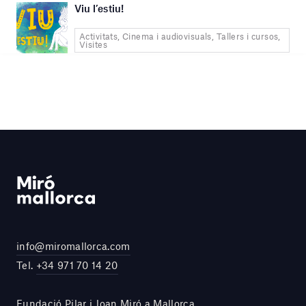
Viu l’estiu!
Activitats, Cinema i audiovisuals, Tallers i cursos,
Visites
info@miromallorca.com
Tel.
+34 971 70 14 20
Fundació Pilar i Joan Miró a Mallorca