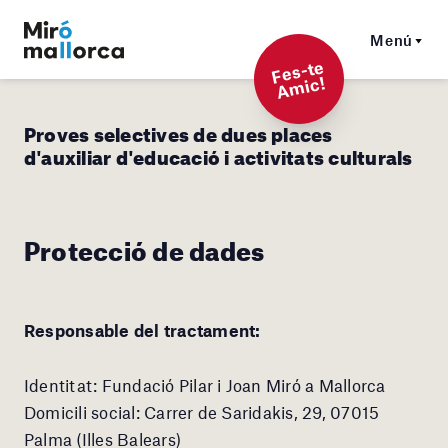
Menú
F
es-t
e
A
mi
c!
Proves selectives de dues places
d'auxiliar d'educació i activitats culturals
Protecció de dades
Responsable del tractament:
Identitat: Fundació Pilar i Joan Miró a Mallorca
Domicili social: Carrer de Saridakis, 29, 07015
Palma (Illes Balears)