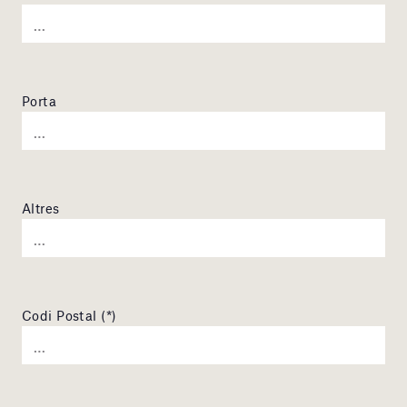
Porta
Altres
Codi Postal (*)