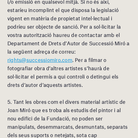
i/o emissió en qualsevol mitjà. Si no és així,
estaríeu incomplint el que disposa la legislació
vigent en matèria de propietat intel·lectual i
podríeu ser objecte de sanció. Per a sol·licitar la
vostra autorització haureu de contactar amb el
Departament de Drets d’Autor de Successió Miró a
la següent adreça de correu:
rights@successiomiro.com
. Per a filmar o
fotografiar obra d’altres artistes s’haurà de
sol·licitar el permís a qui controli o detingui els
drets d’autor d’aquests artistes.
5. Tant les obres com el divers material artístic de
Joan Miró que es troba als estudis del pintor i al
nou edifici de la Fundació, no poden ser
manipulats, desemmarcats, desmuntats, separats
dels seus suports o netejats, sota cap