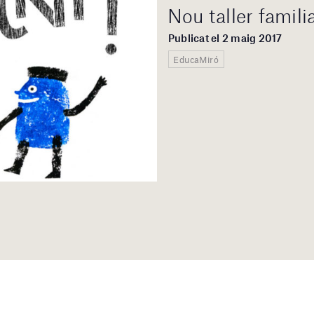
Nou taller famili
Publicat el 2 maig 2017
EducaMiró