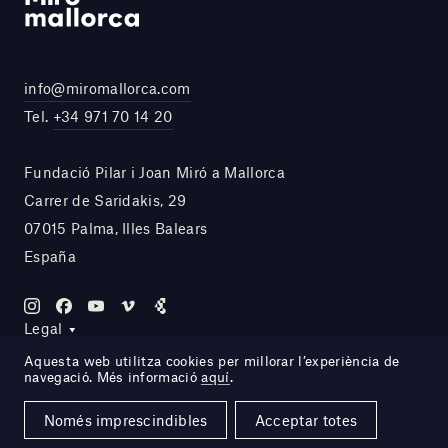
info@miromallorca.com
Tel.
+34 971 70 14 20
Fundació Pilar i Joan Miró a Mallorca
Carrer de Saridakis, 29
07015 Palma, Illes Balears
España
Legal
Aquesta web utilitza cookies per millorar l’experiència de
navegació. Més informació
aquí
.
Site by DOMO—A
Només imprescindibles
Acceptar totes