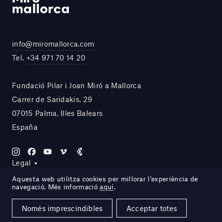
info@miromallorca.com
Tel.
+34 971 70 14 20
Fundació Pilar i Joan Miró a Mallorca
Carrer de Saridakis, 29
07015 Palma, Illes Balears
España
Legal
Aquesta web utilitza cookies per millorar l’experiència de
navegació. Més informació
aquí
.
Site by DOMO—A
Només imprescindibles
Acceptar totes