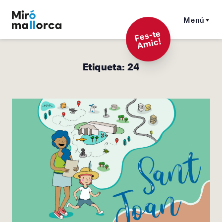
Menú
F
es-t
e
A
mi
c!
Etiqueta:
24