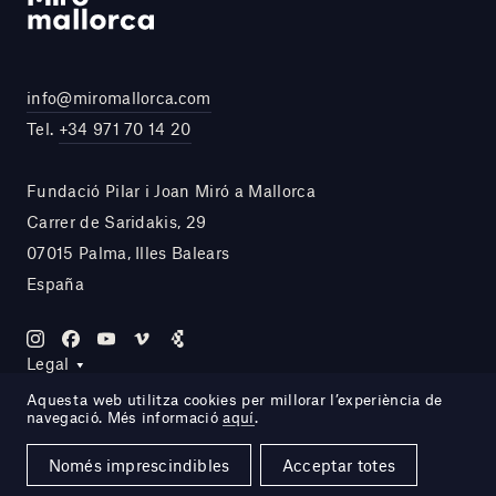
info@miromallorca.com
Tel.
+34 971 70 14 20
Fundació Pilar i Joan Miró a Mallorca
Carrer de Saridakis, 29
07015 Palma, Illes Balears
España
Legal
Aquesta web utilitza cookies per millorar l’experiència de
navegació. Més informació
aquí
.
Site by DOMO—A
Només imprescindibles
Acceptar totes