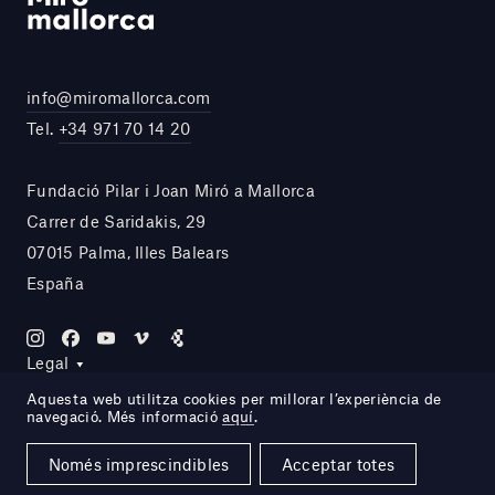
info@miromallorca.com
Tel.
+34 971 70 14 20
Fundació Pilar i Joan Miró a Mallorca
Carrer de Saridakis, 29
07015 Palma, Illes Balears
España
Legal
Aquesta web utilitza cookies per millorar l’experiència de
navegació. Més informació
aquí
.
Site by DOMO—A
Només imprescindibles
Acceptar totes