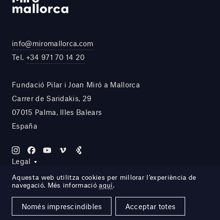
info@miromallorca.com
Tel.
+34 971 70 14 20
Fundació Pilar i Joan Miró a Mallorca
Carrer de Saridakis, 29
07015 Palma, Illes Balears
España
Legal
Aquesta web utilitza cookies per millorar l’experiència de
navegació. Més informació
aquí
.
Site by DOMO—A
Només imprescindibles
Acceptar totes