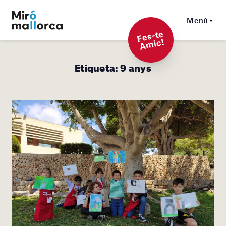
Menú
F
es-t
e
A
mi
c!
Etiqueta:
9 anys