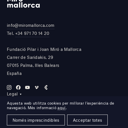
info@miromallorca.com
Tel.
+34 971 70 14 20
Fundació Pilar i Joan Miró a Mallorca
Carrer de Saridakis, 29
07015 Palma, Illes Balears
España
Legal
Aquesta web utilitza cookies per millorar l’experiència de
navegació. Més informació
aquí
.
Site by DOMO—A
Només imprescindibles
Acceptar totes