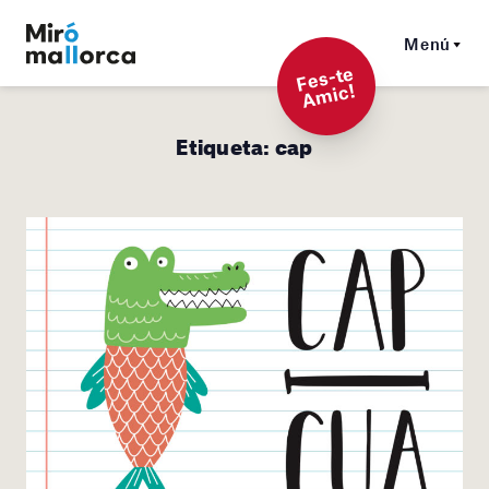
Menú
F
es-t
e
A
mi
c!
Etiqueta:
cap