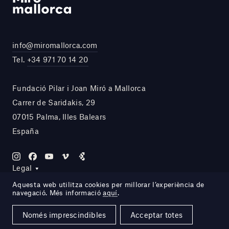
info@miromallorca.com
Tel.
+34 971 70 14 20
Fundació Pilar i Joan Miró a Mallorca
Carrer de Saridakis, 29
07015 Palma, Illes Balears
España
Legal
Aquesta web utilitza cookies per millorar l’experiència de
navegació. Més informació
aquí
.
Site by DOMO—A
Només imprescindibles
Acceptar totes