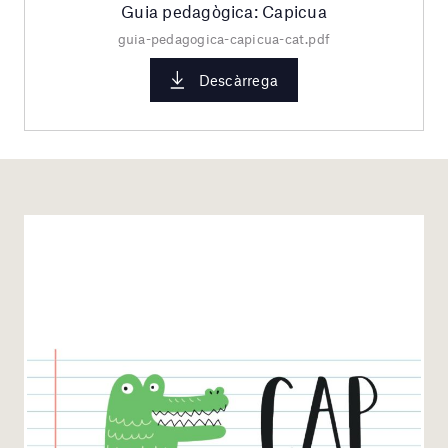
Guia pedagògica: Capicua
guia-pedagogica-capicua-cat.pdf
Descàrrega