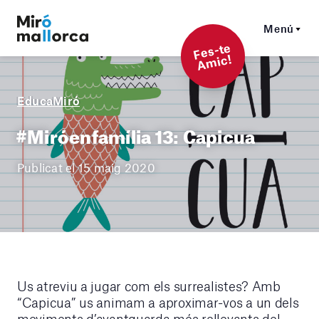
Menú
F
es-t
e
A
mi
c!
EducaMiró
#Miróenfamília 13: Capicua
Publicat el 15 maig 2020
Us atreviu a jugar com els surrealistes? Amb
“Capicua” us animam a aproximar-vos a un dels
moviments d’avantguarda més rellevants del