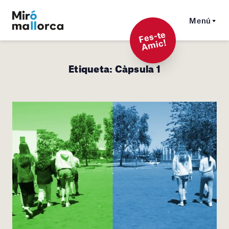
Menú
F
es-t
e
A
mi
c!
Etiqueta:
Càpsula 1