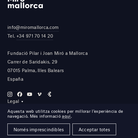
info@miromallorca.com
Tel.
+34 971 70 14 20
Fundació Pilar i Joan Miró a Mallorca
Carrer de Saridakis, 29
07015 Palma, Illes Balears
España
Legal
Aquesta web utilitza cookies per millorar l’experiència de
navegació. Més informació
aquí
.
Site by DOMO—A
Només imprescindibles
Acceptar totes