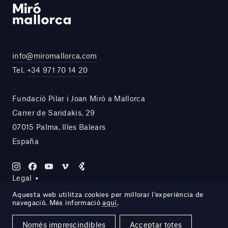
info@miromallorca.com
Tel.
+34 971 70 14 20
Fundació Pilar i Joan Miró a Mallorca
Carrer de Saridakis, 29
07015 Palma, Illes Balears
España
Legal
Aquesta web utilitza cookies per millorar l’experiència de
navegació. Més informació
aquí
.
Site by DOMO—A
Només imprescindibles
Acceptar totes