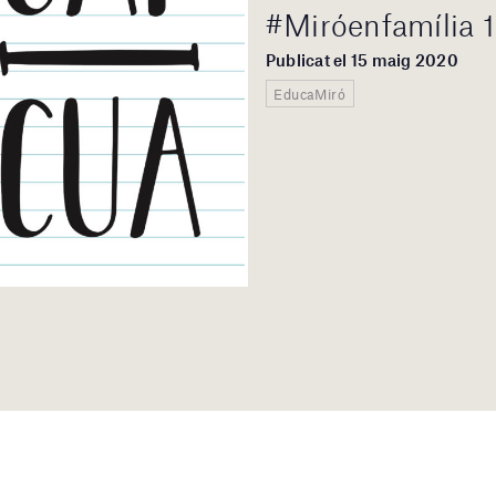
#Miróenfamília 
Publicat el 15 maig 2020
EducaMiró