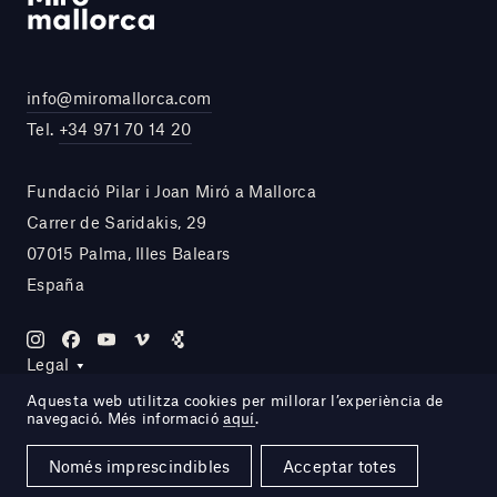
info@miromallorca.com
Tel.
+34 971 70 14 20
Fundació Pilar i Joan Miró a Mallorca
Carrer de Saridakis, 29
07015 Palma, Illes Balears
España
Legal
Aquesta web utilitza cookies per millorar l’experiència de
navegació. Més informació
aquí
.
Site by DOMO—A
Només imprescindibles
Acceptar totes