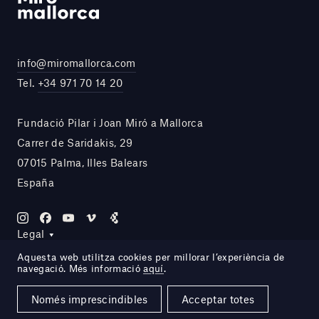
info@miromallorca.com
Tel.
+34 971 70 14 20
Fundació Pilar i Joan Miró a Mallorca
Carrer de Saridakis, 29
07015 Palma, Illes Balears
España
Legal
Aquesta web utilitza cookies per millorar l’experiència de
navegació. Més informació
aquí
.
Site by DOMO—A
Només imprescindibles
Acceptar totes