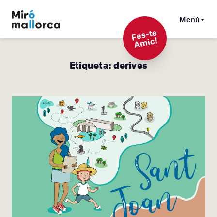
Menú
F
es-t
e
A
mi
c!
Etiqueta:
derives