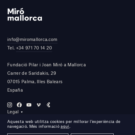
info@miromallorca.com
Tel.
+34 971 70 14 20
Fundació Pilar i Joan Miró a Mallorca
Carrer de Saridakis, 29
07015 Palma, Illes Balears
España
Legal
Aquesta web utilitza cookies per millorar l’experiència de
navegació. Més informació
aquí
.
Site by DOMO—A