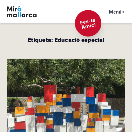
Menú
F
es-t
e
A
mi
c!
Etiqueta:
Educació especial