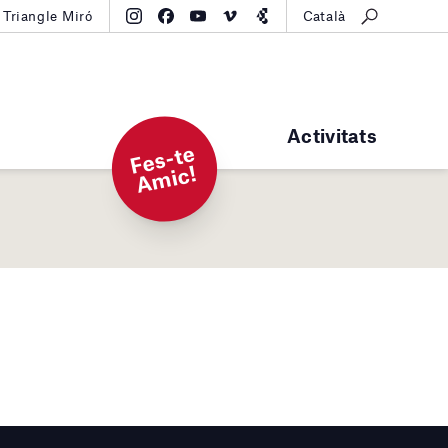
Triangle Miró
Català
Activitats
F
e
s-t
e
A
mi
c!