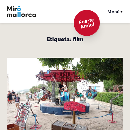
Menú
F
es-t
e
A
mi
c!
Etiqueta:
film