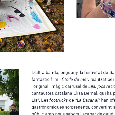
D’altra banda, enguany, la festivitat de Sa
fantàstic film l’
Étoile de
mer
, realitzat p
l’original i màgic carrusel de
Lila, jocs reci
cantautora catalana Elisa Bernal, qui ha p
Lis”. Les
footrucks
de
“La Bacanal”
han ofe
gastronòmiques sorprenents, convertint-se
públic amb nous sabors i acabar de gaudir