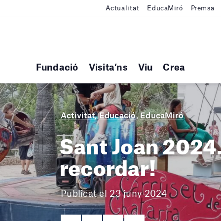
Actualitat
EducaMiró
Premsa
Fundació
Visita’ns
Viu
Crea
Activitat
,
Educació
,
EducaMiró
Sant Joan 2024.
recordar!
Publicat el 23 juny 2024