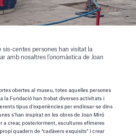
is-centes persones han visitat la
ar amb nosaltres l’onomàstica de Joan
ortes obertes al museu, totes aquelles persones
 la Fundació han trobat diverses activitats i
ferents tipus d’experiències per endinsar-se dins
gunes s’han inspirat en les obres de Joan Miró
r a crear, posteriorment, escultures efímeres
propi quadern de “cadàvers exquisits” i crear