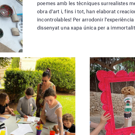
poemes amb les tècniques surrealistes mé
obra d’art i, fins i tot, han elaborat crea
incontrolables! Per arrodonir l’experiència
dissenyat una xapa única per a immortalitz