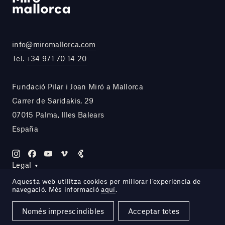
info@miromallorca.com
Tel.
+34 971 70 14 20
Fundació Pilar i Joan Miró a Mallorca
Carrer de Saridakis, 29
07015 Palma, Illes Balears
España
Legal
Aquesta web utilitza cookies per millorar l’experiència de
navegació. Més informació
aquí
.
Site by DOMO—A
Només imprescindibles
Acceptar totes