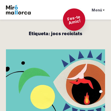
Menú
F
es-t
e
A
mi
c!
Etiqueta:
jocs reciclats