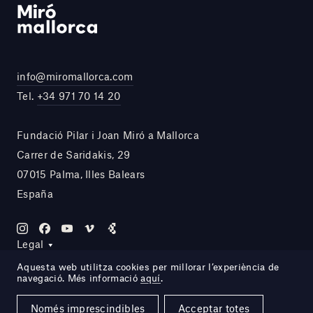
info@miromallorca.com
Tel.
+34 971 70 14 20
Fundació Pilar i Joan Miró a Mallorca
Carrer de Saridakis, 29
07015 Palma, Illes Balears
España
Legal
Aquesta web utilitza cookies per millorar l’experiència de
navegació. Més informació
aquí
.
Site by DOMO—A
Només imprescindibles
Acceptar totes