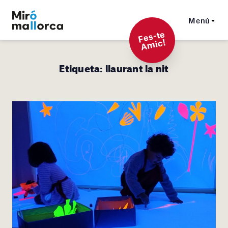
Menú
F
es-t
e
A
mi
c!
Etiqueta:
llaurant la nit