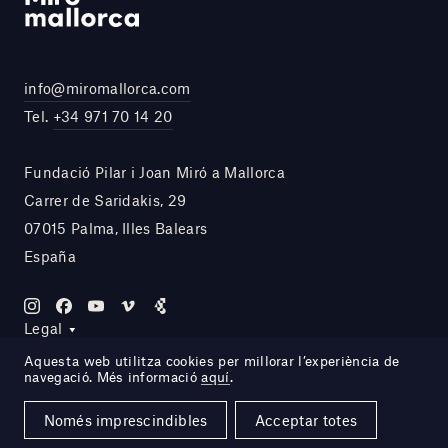
info@miromallorca.com
Tel.
+34 971 70 14 20
Fundació Pilar i Joan Miró a Mallorca
Carrer de Saridakis, 29
07015 Palma, Illes Balears
España
Legal
Aquesta web utilitza cookies per millorar l’experiència de
navegació. Més informació
aquí
.
Site by DOMO—A
Només imprescindibles
Acceptar totes