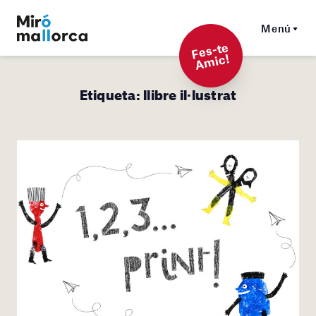
Menú
F
es-t
e
A
mi
c!
Etiqueta:
llibre il·lustrat