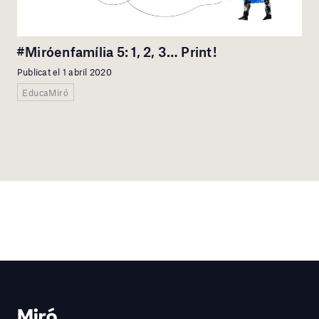
#Miróenfamília 5: 1, 2, 3… Print!
Publicat el 1 abril 2020
EducaMiró