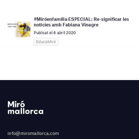
#Miróenfamília ESPECIAL: Re-significar les
notícies amb Fabiana Vinagre
Publicat el 8 abril 2020
EducaMiró
info@miromallorca.com