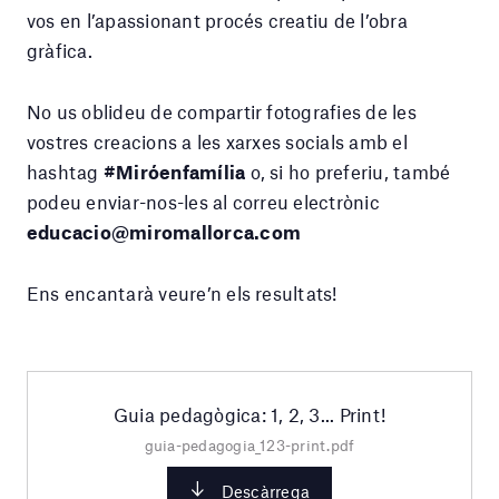
vos en l’apassionant procés creatiu de l’obra
gràfica.
No us oblideu de compartir fotografies de les
vostres creacions a les xarxes socials amb el
hashtag
#Miróenfamília
o, si ho preferiu, també
podeu enviar-nos-les al correu electrònic
educacio@miromallorca.com
Ens encantarà veure’n els resultats!
Guia pedagògica: 1, 2, 3... Print!
guia-pedagogia_123-print.pdf
Descàrrega