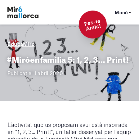
Menú
F
es-t
e
A
mi
c!
EducaMiró
#Miróenfamília 5: 1, 2, 3… Print!
Publicat el 1 abril 2020
L’activitat que us proposam avui està inspirada
en “1, 2, 3... Print!”, un taller dissenyat per l’equip
educatiu de la Fundació Miró Mallorca que