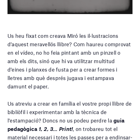
Us heu fixat com creava Miró les il·lustracions
d’aquest meravellós llibre? Com haureu comprovat
en el vídeo, no ho feia pintant amb un pinzell o
amb els dits, sinó que hi va utilitzar multitud
d’eines i planxes de fusta per a crear formes i
lletres amb què després jugava i estampava
damunt el paper.
Us atreviu a crear en família el vostre propi llibre de
bibliòfil i experimentar amb la tècnica de
l’estampació? Doncs no us podeu perdre la
guia
pedagògica
1, 2, 3… Print!
, on trobareu tot el
material necessari i totes les passes per a endinsar-