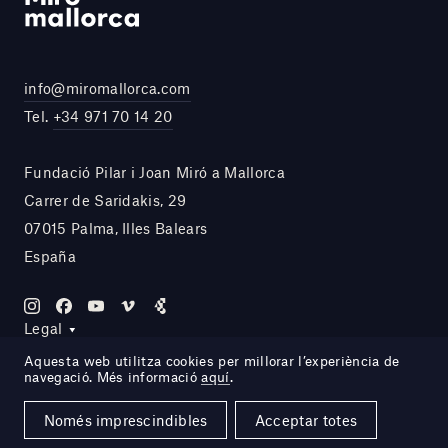
info@miromallorca.com
Tel.
+34 971 70 14 20
Fundació Pilar i Joan Miró a Mallorca
Carrer de Saridakis, 29
07015 Palma, Illes Balears
España
Legal
Aquesta web utilitza cookies per millorar l’experiència de
navegació. Més informació
aquí
.
Site by DOMO—A
Només imprescindibles
Acceptar totes