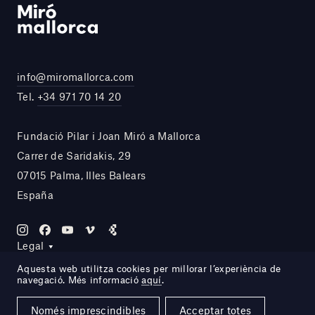
info@miromallorca.com
Tel.
+34 971 70 14 20
Fundació Pilar i Joan Miró a Mallorca
Carrer de Saridakis, 29
07015 Palma, Illes Balears
España
Legal
Aquesta web utilitza cookies per millorar l’experiència de
navegació. Més informació
aquí
.
Site by DOMO—A
Només imprescindibles
Acceptar totes