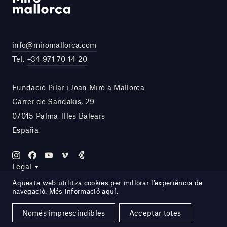
info@miromallorca.com
Tel.
+34 971 70 14 20
Fundació Pilar i Joan Miró a Mallorca
Carrer de Saridakis, 29
07015 Palma, Illes Balears
España
Legal
Aquesta web utilitza cookies per millorar l’experiència de
navegació. Més informació
aquí
.
Site by DOMO—A
Només imprescindibles
Acceptar totes