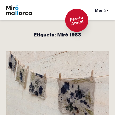
Menú
F
es-t
e
A
mi
c!
Etiqueta:
Miró 1983