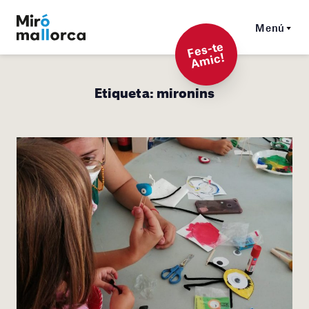
Menú
F
es-t
e
A
mi
c!
Etiqueta:
mironins