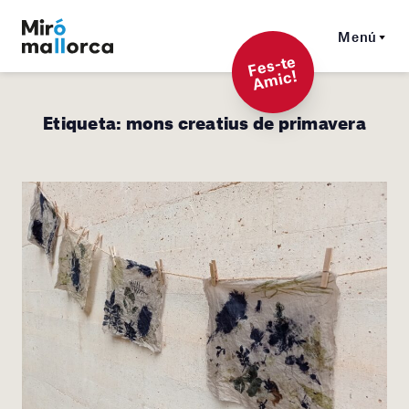
Menú
F
es-t
e
A
mi
c!
Etiqueta:
mons creatius de primavera