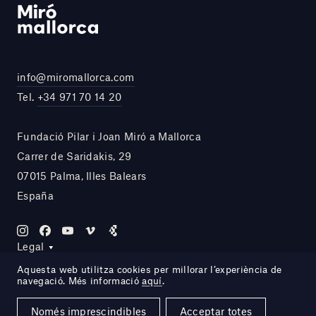
info@miromallorca.com
Tel.
+34 971 70 14 20
Fundació Pilar i Joan Miró a Mallorca
Carrer de Saridakis, 29
07015 Palma, Illes Balears
España
Legal
Aquesta web utilitza cookies per millorar l’experiència de
navegació. Més informació
aquí
.
Site by DOMO—A
Només imprescindibles
Acceptar totes