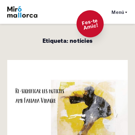
Menú
F
es-t
e
A
mi
c!
Etiqueta:
notícies