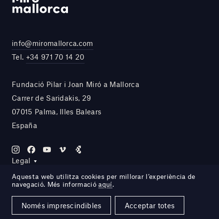
info@miromallorca.com
Tel.
+34 971 70 14 20
Fundació Pilar i Joan Miró a Mallorca
Carrer de Saridakis, 29
07015 Palma, Illes Balears
España
Legal
Aquesta web utilitza cookies per millorar l’experiència de
navegació. Més informació
aquí
.
Site by DOMO—A
Només imprescindibles
Acceptar totes