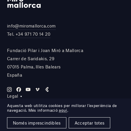
info@miromallorca.com
Tel.
+34 971 70 14 20
Fundació Pilar i Joan Miró a Mallorca
Carrer de Saridakis, 29
07015 Palma, Illes Balears
España
Legal
Aquesta web utilitza cookies per millorar l’experiència de
navegació. Més informació
aquí
.
Site by DOMO—A
Només imprescindibles
Acceptar totes