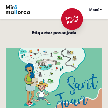
Menú
F
es-t
e
A
mi
c!
Etiqueta:
passejada