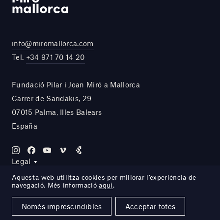
info@miromallorca.com
Tel.
+34 971 70 14 20
Fundació Pilar i Joan Miró a Mallorca
Carrer de Saridakis, 29
07015 Palma, Illes Balears
España
Legal
Aquesta web utilitza cookies per millorar l’experiència de
navegació. Més informació
aquí
.
Site by DOMO—A
Només imprescindibles
Acceptar totes