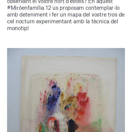
observant el vostre hort d’estels? En aquest
#Miróenfamília 12 us proposam contemplar-lo
amb deteniment i fer un mapa del vostre tros de
cel nocturn experimentant amb la tècnica del
monotip!