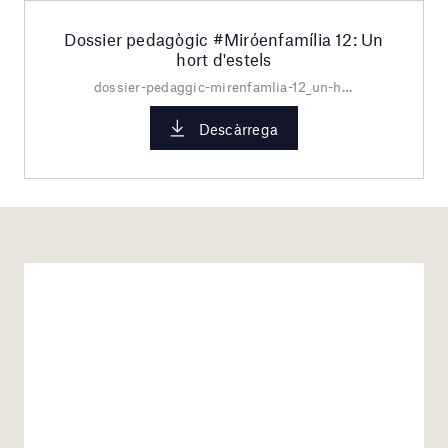
Dossier pedagògic #Miróenfamília 12: Un
hort d'estels
dossier-pedaggic-mirenfamlia-12_un-hort-destels.pdf
Descàrrega