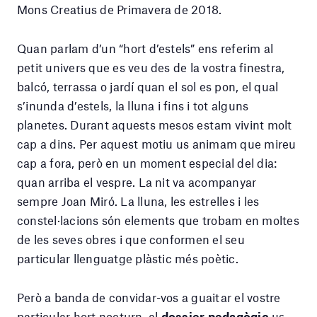
Mons Creatius de Primavera de 2018.
Quan parlam d’un “hort d’estels” ens referim al
petit univers que es veu des de la vostra finestra,
balcó, terrassa o jardí quan el sol es pon, el qual
s’inunda d’estels, la lluna i fins i tot alguns
planetes. Durant aquests mesos estam vivint molt
cap a dins. Per aquest motiu us animam que mireu
cap a fora, però en un moment especial del dia:
quan arriba el vespre. La nit va acompanyar
sempre Joan Miró. La lluna, les estrelles i les
constel·lacions són elements que trobam en moltes
de les seves obres i que conformen el seu
particular llenguatge plàstic més poètic.
Però a banda de convidar-vos a guaitar el vostre
particular hort nocturn, al
dossier pedagògic
us