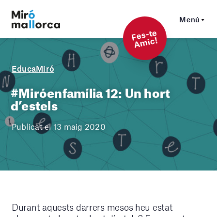
Menú
F
es-t
e
A
mi
c!
EducaMiró
#Miróenfamília 12: Un hort
d’estels
Publicat el 13 maig 2020
Durant aquests darrers mesos heu estat