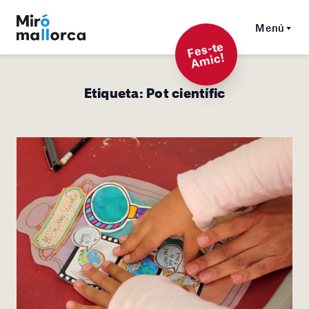
Menú
F
es-t
e
A
mi
c!
Etiqueta:
Pot científic