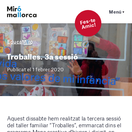
Menú
F
es-t
e
A
mi
c!
EducaMiró
Troballes. 3a sessió
Publicat el 1 febrer 2020
Aquest dissabte hem realitzat la tercera sessió
del taller familiar “Troballes”, emmarcat dins el
programa Mons creatius d'hivern i dirigit, en