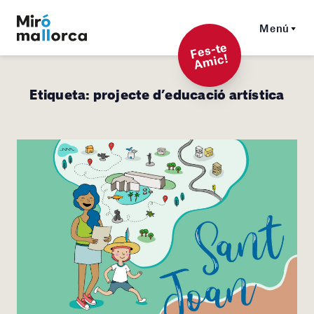
Menú
F
es-t
e
A
mi
c!
Etiqueta:
projecte d’educació artística