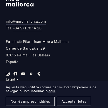
info@miromallorca.com
Tel.
+34 971 70 14 20
Fundació Pilar i Joan Miró a Mallorca
Carrer de Saridakis, 29
07015 Palma, Illes Balears
España
Legal
Aquesta web utilitza cookies per millorar l’experiència de
navegació. Més informació
aquí
.
Site by DOMO—A
Només imprescindibles
Acceptar totes